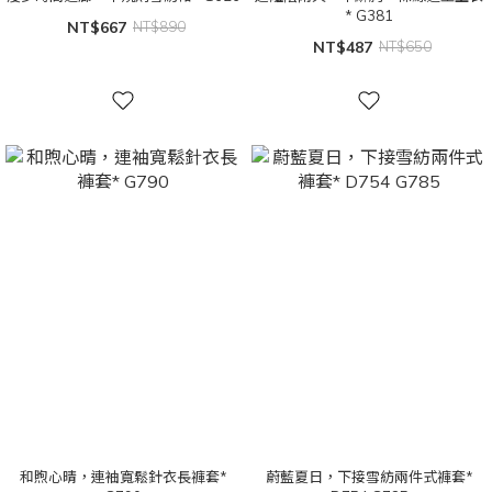
* G381
NT$667
NT$890
NT$487
NT$650
和煦心晴，連袖寬鬆針衣長褲套*
蔚藍夏日，下接雪紡兩件式褲套*