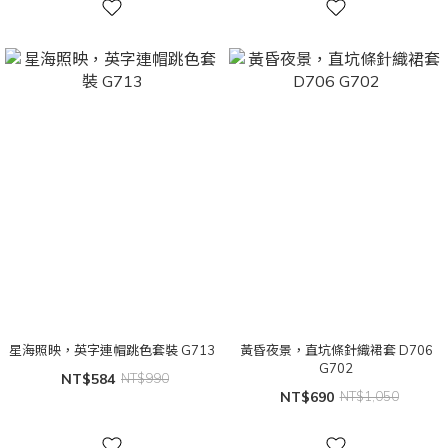
星海照映，英字連帽跳色套裝 G713
黃昏夜景，直坑條針織裙套 D706
G702
NT$584
NT$990
NT$690
NT$1,050