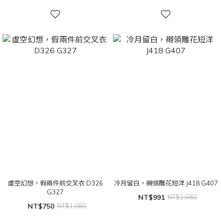
虛空幻想，假兩件前交叉衣 D326
冷月留白，襯領雕花短洋 J418 G407
G327
NT$991
NT$1,680
NT$750
NT$1,080