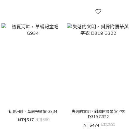
初夏河畔，草編報童帽 G934
失落的文明，斜肩附腰帶英字衣
D319 G322
NT$517
NT$690
NT$474
NT$790