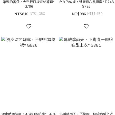
柔軟的雲朵，太空棉口袋蝶結褲套*
存在的依據，雙層背心長裙套* D748
G796
G783
NT$810
NT$1,080
NT$986
NT$1,450
漫步時間迴廊，不規則雪紡裙* G626
逃離陰雨天，下綁胸一條線造型上衣