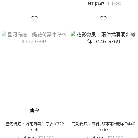
NT$742
NT$990
售完
星河海底，緹花荷葉牛仔衣 K322
花影微風，兩件式洞洞針織洋 D446
G345
G769