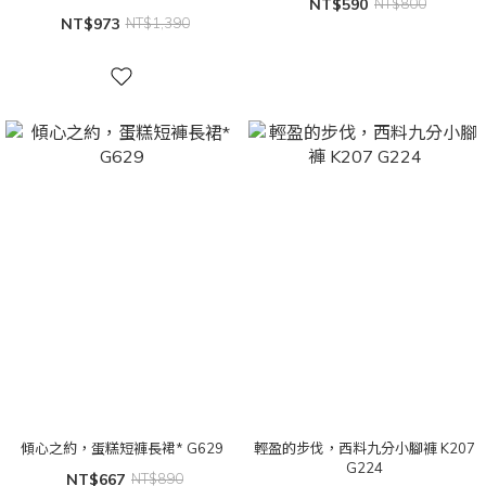
NT$590
NT$800
NT$973
NT$1,390
傾心之約，蛋糕短褲長裙* G629
輕盈的步伐，西料九分小腳褲 K207
G224
NT$667
NT$890