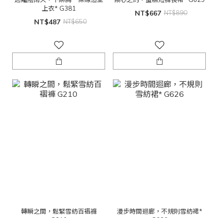
上衣* G381
NT$667
NT$890
NT$487
NT$650
轉瞬之間，鬆緊雪紡百褶褲
漫步時間迴廊，不規則雪紡裙*