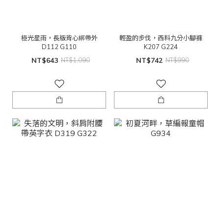
極光星雨，長版背心綁帶外
輕盈的步伐，西料九分小腳褲
D112 G110
K207 G224
NT$643
NT$1,090
NT$742
NT$990