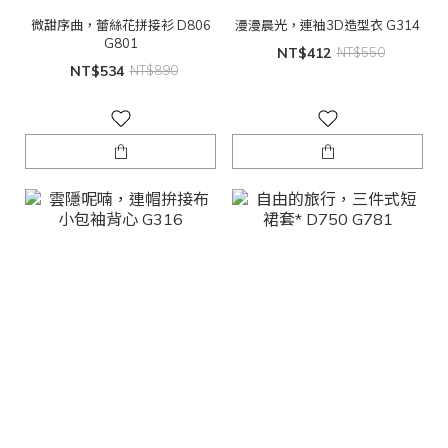
微甜序曲，蕾絲花拼接衫 D806
漫漫晨光，連袖3D造型衣 G314
G801
NT$412
NT$550
NT$534
NT$890