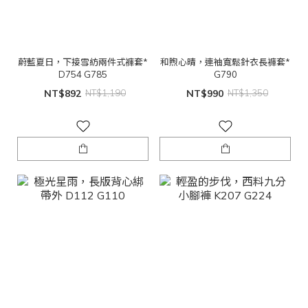
蔚藍夏日，下接雪紡兩件式褲套*
和煦心晴，連袖寬鬆針衣長褲套*
D754 G785
G790
NT$892
NT$1,190
NT$990
NT$1,350