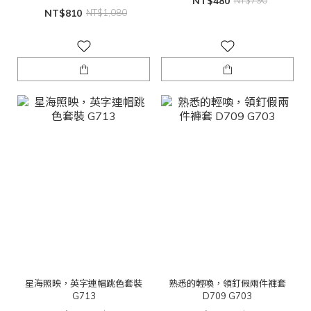
NT$480
NT$790
NT$810
NT$1,080
星海照映，英字連帽跳色套裝
熟悉的輕喚，領釘假兩件褲套
G713
D709 G703