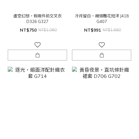
虛空幻想，假兩件前交叉衣
冷月留白，襯領雕花短洋 J418
D326 G327
G407
NT$750
NT$1,080
NT$991
NT$1,680