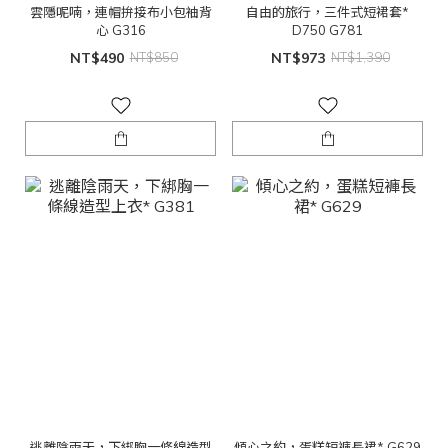
雲隱呢喃，連帽拚接布小包袖背
自由的旅行，三件式短裙套*
心 G316
D750 G781
NT$490
NT$850
NT$973
NT$1,390
逃離陰雨天，下綁胸一條線造型
傾心之約，蛋糕短褲長裙* G629