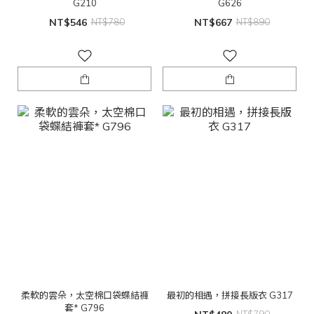
G210
G626
NT$546
NT$780
NT$667
NT$890
柔軟的雲朵，太空棉口袋蝶結褲
最初的相遇，拼接長版衣 G317
套* G796