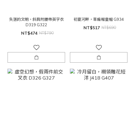
失落的文明，斜肩附腰帶英字衣
初夏河畔，草編報童帽 G934
D319 G322
NT$517
NT$690
NT$474
NT$790