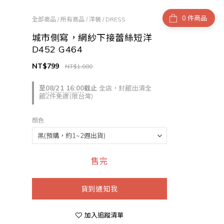
件商品
全部商品
/
所有商品
/
洋裝 / DRESS
城市側寫，網紗下接蕾絲短洋
D452 G464
NT$799
NT$1,080
至
08/21 16:00
截止
全店，封館出清全
館2件免運(限台灣)
顏色
售完
貨到通知我
加入追蹤清單