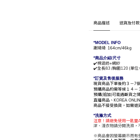
商品描述
送貨及付款
*MODEL INFO
謝琦琦 164cm/46kg
*商
品介紹/尺寸
✔️棉混紡+網紗
✔️全長83 /胸圍120 (單位:
*訂貨及售後服務
現貨商品下單後約
３－7
預購商品約需等候
１４－
預購(追加)可能遇斷貨之
直播商品、KOREA O
商品不接受換貨，如需退
*洗滌方式
注意！請避免使用一匙靈A
深、淺衣物請分開洗滌，
※
商品會因螢幕顯示而有