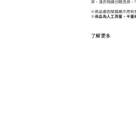
深、淺衣物請分開洗滌，
※
商品會因螢幕顯示而有
※
商品為人工測量，平量
了解更多