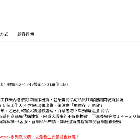
方式
顧客評價
04 /腰圍62~124 /臀圍120 (單位:CM)
個工作天內會依訂單順序出貨，
若急需商品可私訊
FB
客服詢問現貨狀況
３０
個工作
天(不含假日)做出貨，請注意「現庫存
≠ 現貨」
情形，若已付款客人將退款處理，介意者勿下單預購(追加)商品
NLINE系列商品屬代購性質，除重大瑕疵外不得退換貨，下單後
需等候１４－３０
貨請私訊
FB
客服、官網私訊申請，詳細退貨流程請詳閱官網售後服務
ttack系列洗衣精，以免發生衣服褪色狀況！