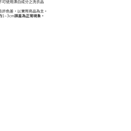
不可使用漂白成分之洗衣品
些許色差，以實際商品為主。
約
1~3cm
誤差為正常現象。