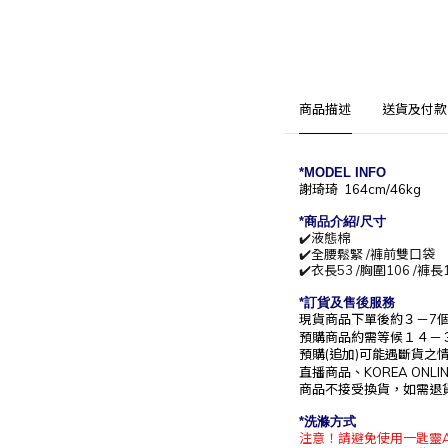
商品描述
送貨及付款
*MODEL INFO
謝琦琦 164cm/46kg
*商
品介紹/尺寸
✔️液態棉
✔️全腰鬆緊 /褲前雙口袋
✔️
衣長53 /胸圍106 /褲長1
*訂貨及售後服務
現貨商品下單後約
３－7
預購商品約需等候
１４－
預購(追加)可能遇斷貨之
直播商品、KOREA O
商品不接受換貨，如需退
*洗滌方式
注意！請避免使用一匙靈A