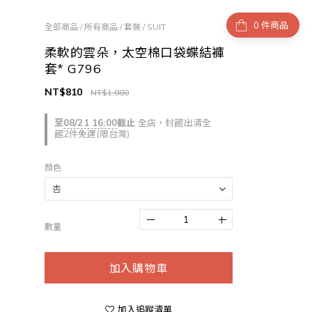
件商品
全部商品
/
所有商品
/
套裝 / SUIT
柔軟的雲朵，太空棉口袋蝶結褲
套* G796
NT$810
NT$1,080
至
08/21 16:00
截止
全店，封館出清全
館2件免運(限台灣)
顏色
數量
加入購物車
加入追蹤清單