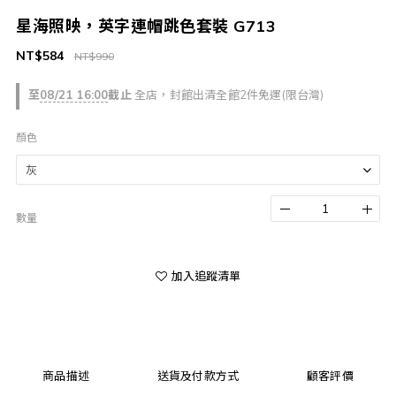
星海照映，英字連帽跳色套裝 G713
NT$584
NT$990
至
08/21 16:00
截止
全店，封館出清全館2件免運(限台灣)
顏色
數量
加入追蹤清單
商品描述
送貨及付款方式
顧客評價