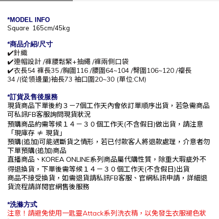
*MODEL INFO
Square 165cm/45kg
*商
品介紹/尺寸
✔️針織
✔️連帽設計 /褲腰鬆緊+抽繩 /褲兩側口袋
✔️衣長54 褲長35 /胸圍116 /腰圍64~104 /臀圍106~120 /
襠長
34
/(從領邊量)袖長73 袖口圍20~30 (單位:CM)
*訂貨及售後服務
現貨商品下單後約
３－7
個工作天內會依訂單順序出貨，
若急需商品
可私訊
FB
客服詢問現貨狀況
預購商品約需等候
１４－３０
個工作
天(不含假日)做出貨，請注意
「現庫存
≠ 現貨」
預購(追加)可能遇斷貨之情形，若已付款客人將退款處理，介意者勿
下單預購(追加)商品
直播商品、KOREA ONLINE系列商品屬代購性質，除重大瑕疵外不
得退換貨，下單後
需等候１４－３０
個工作
天(不含假日)出貨
商品不接受換貨，如需退貨請私訊
FB
客服、官網私訊申請，詳細退
貨流程請詳閱官網售後服務
*洗滌方式
注意！請避免使用一匙靈Attack系列洗衣精，以免發生衣服褪色狀