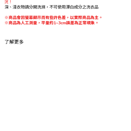
況！
深、淺衣物請分開洗滌，不可使用漂白成分之洗衣品
※
商品會因螢幕顯示而有些許色差，以實際商品為主。
※
商品為人工測量，平量約
1~3cm
誤差為正常現象。
了解更多