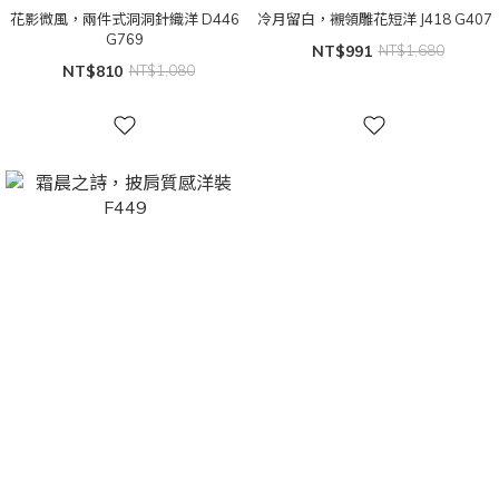
花影微風，兩件式洞洞針織洋 D446
冷月留白，襯領雕花短洋 J418 G407
G769
NT$991
NT$1,680
NT$810
NT$1,080