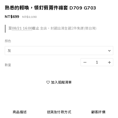
熟悉的輕喚，領釘假兩件褲套 D709 G703
NT$699
NT$1,190
至
08/21 16:00
截止
全店，封館出清全館2件免運(限台灣)
顏色
數量
加入追蹤清單
商品描述
送貨及付款方式
顧客評價