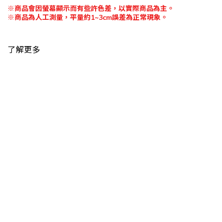
※
商品會因螢幕顯示而有些許色差，以實際商品為主。
※
商品為人工測量，平量約
1~3cm
誤差為正常現象。
了解更多