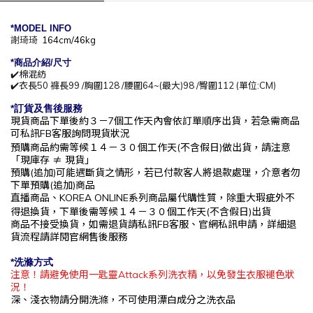
*MODEL INFO
謝琦琦
164cm/46kg
*商
品介紹/尺寸
✔️棉混紡
✔️衣長50 褲長99 /胸圍128 /腰圍64~(最大)98 /臀圍112 (單位:CM)
*訂貨及售後服務
現貨商品下單後約
３－7
個工作天內會依訂單順序出貨，
若急需商品
可私訊
FB
客服詢問現貨狀況
預購商品約需等候
１４－３０
個工作
天(不含假日)做出貨，請注意
「現庫存
≠ 現貨」
預購(追加)可能遇斷貨之情形，若已付款客人將退款處理，介意者勿
下單預購(追加)商品
直播商品、KOREA ONLINE系列商品屬代購性質，除重大瑕疵外不
得退換貨，下單後
需等候１４－３０
個工作
天(不含假日)出貨
商品不接受換貨，如需退貨請私訊
FB
客服、官網私訊申請，詳細退
貨流程請詳閱官網售後服務
*洗滌方式
注意！請避免使用一匙靈Attack系列洗衣精，以免發生衣服褪色狀
況！
深、淺衣物請分開洗滌，不可使用漂白成分之洗衣品