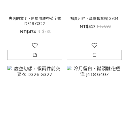
失落的文明，斜肩附腰帶英字衣
初夏河畔，草編報童帽 G934
D319 G322
NT$517
NT$690
NT$474
NT$790