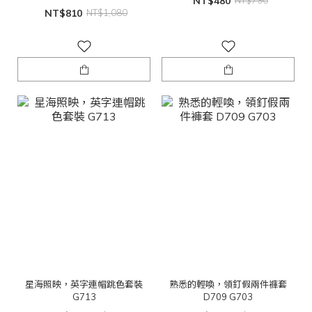
NT$480
NT$790
NT$810
NT$1,080
星海照映，英字連帽跳色套裝
熟悉的輕喚，領釘假兩件褲套
G713
D709 G703