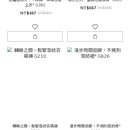
上衣* G381
NT$667
NT$890
NT$487
NT$650
轉瞬之間，鬆緊雪紡百褶褲
漫步時間迴廊，不規則雪紡裙*