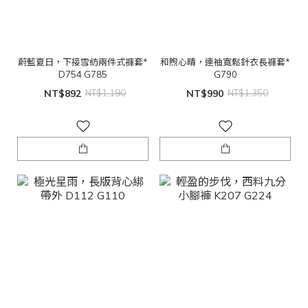
蔚藍夏日，下接雪紡兩件式褲套*
和煦心晴，連袖寬鬆針衣長褲套*
D754 G785
G790
NT$892
NT$1,190
NT$990
NT$1,350