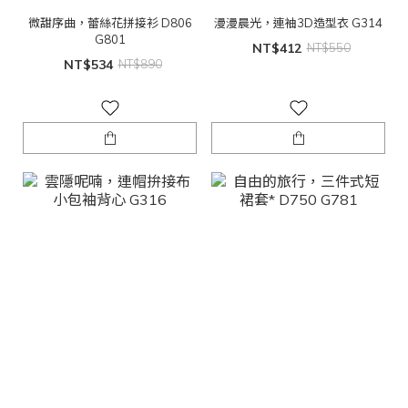
微甜序曲，蕾絲花拼接衫 D806
漫漫晨光，連袖3D造型衣 G314
G801
NT$412
NT$550
NT$534
NT$890