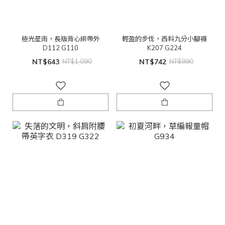
極光星雨，長版背心綁帶外
輕盈的步伐，西料九分小腳褲
D112 G110
K207 G224
NT$643
NT$1,090
NT$742
NT$990