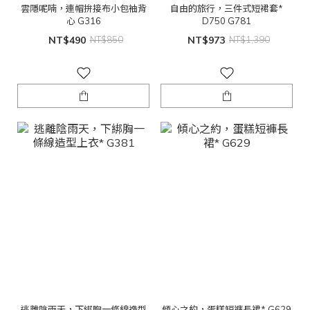
雲隱呢喃，連帽拚接布小包袖背
自由的旅行，三件式短裙套*
心 G316
D750 G781
NT$490
NT$850
NT$973
NT$1,390
逃離陰雨天，下綁胸一條線造型
傾心之約，蛋糕短褲長裙* G629