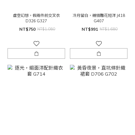
虛空幻想，假兩件前交叉衣
冷月留白，襯領雕花短洋 J418
D326 G327
G407
NT$750
NT$1,080
NT$991
NT$1,680