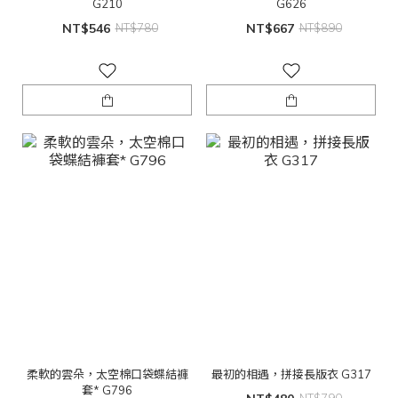
G210
G626
NT$546
NT$780
NT$667
NT$890
柔軟的雲朵，太空棉口袋蝶結褲
最初的相遇，拼接長版衣 G317
套* G796