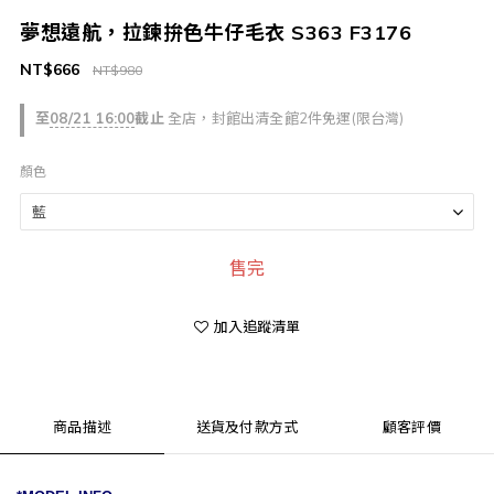
夢想遠航，拉鍊拚色牛仔毛衣 S363 F3176
NT$666
NT$980
至
08/21 16:00
截止
全店，封館出清全館2件免運(限台灣)
顏色
售完
加入追蹤清單
商品描述
送貨及付款方式
顧客評價