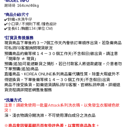
*MODEL INFO
謝琦琦
164cm/46kg
*商
品介紹/尺寸
✔️針織+水洗牛仔
✔️小口袋 / 不規則下襬 /撞色設計
✔️全長61 /胸圍134
(單位:CM)
*訂貨及售後服務
現貨商品下單後約
３－7
個工作天內會依訂單順序出貨，
若急需商品
可私訊
FB
客服詢問現貨狀況
預購商品約需等候
１４－３０
個工作
天(不含假日)做出貨，請注意
「現庫存
≠ 現貨」
預購(追加)可能遇斷貨之情形，若已付款客人將退款處理，介意者勿
下單預購(追加)商品
直播商品、KOREA ONLINE系列商品屬代購性質，除重大瑕疵外不
得退換貨，下單後
需等候１４－３０
個工作
天(不含假日)出貨
商品不接受換貨，如需退貨請私訊
FB
客服、官網私訊申請，詳細退
貨流程請詳閱官網售後服務
*洗滌方式
注意！請避免使用一匙靈Attack系列洗衣精，以免發生衣服褪色狀
況！
深、淺衣物請分開洗滌，不可使用漂白成分之洗衣品
※
商品會因螢幕顯示而有些許色差，以實際商品為主。