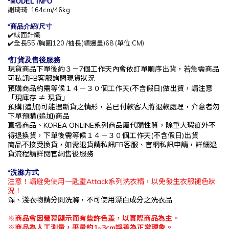
*MODEL INFO
謝琦琦
164cm/46kg
*商
品介紹/尺寸
✔️絨面針織
✔️全長55 /胸圍120 /袖長(領邊量)68 (單位:CM)
*訂貨及售後服務
現貨商品下單後約
３－7
個工作天內會依訂單順序出貨，
若急需商品
可私訊
FB
客服詢問現貨狀況
預購商品約需等候
１４－３０
個工作
天(不含假日)做出貨，請注意
「現庫存
≠ 現貨」
預購(追加)可能遇斷貨之情形，若已付款客人將退款處理，介意者勿
下單預購(追加)商品
直播商品、KOREA ONLINE系列商品屬代購性質，除重大瑕疵外不
得退換貨，下單後
需等候１４－３０
個工作
天(不含假日)出貨
商品不接受換貨，如需退貨請私訊
FB
客服、官網私訊申請，詳細退
貨流程請詳閱官網售後服務
*洗滌方式
注意！請避免使用一匙靈Attack系列洗衣精，以免發生衣服褪色狀
況！
深、淺衣物請分開洗滌，不可使用漂白成分之洗衣品
※
商品會因螢幕顯示而有些許色差，以實際商品為主。
※
商品為人工測量，平量約
1~3cm
誤差為正常現象。