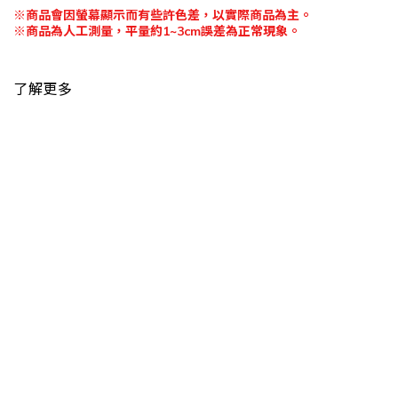
※
商品會因螢幕顯示而有些許色差，以實際商品為主。
※
商品為人工測量，平量約
1~3cm
誤差為正常現象。
了解更多