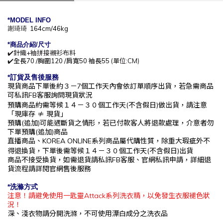
*MODEL INFO
謝琦琦
164cm/46kg
*商
品介紹/尺寸
✔️針織+袖拼接襯衫布料
✔️
全長70 /胸圍120 /肩寬50 袖長55
(單位:CM)
*訂貨及售後服務
現貨商品下單後約
３－7
個工作天內會依訂單順序出貨，
若急需商品
可私訊
FB
客服詢問現貨狀況
預購商品約需等候
１４－３０
個工作
天(不含假日)做出貨，請注意
「現庫存
≠ 現貨」
預購(追加)可能遇斷貨之情形，若已付款客人將退款處理，介意者勿
下單預購(追加)商品
直播商品、KOREA ONLINE系列商品屬代購性質，除重大瑕疵外不
得退換貨，下單後
需等候１４－３０
個工作
天(不含假日)出貨
商品不接受換貨，如需退貨請私訊
FB
客服、官網私訊申請，詳細退
貨流程請詳閱官網售後服務
*洗滌方式
注意！請避免使用一匙靈Attack系列洗衣精，以免發生衣服褪色狀
況！
深、淺衣物請分開洗滌，不可使用漂白成分之洗衣品