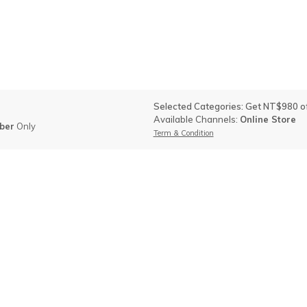
Selected Categories: Get NT$980 o
Available Channels:
Online Store
ber
Only
Term & Condition