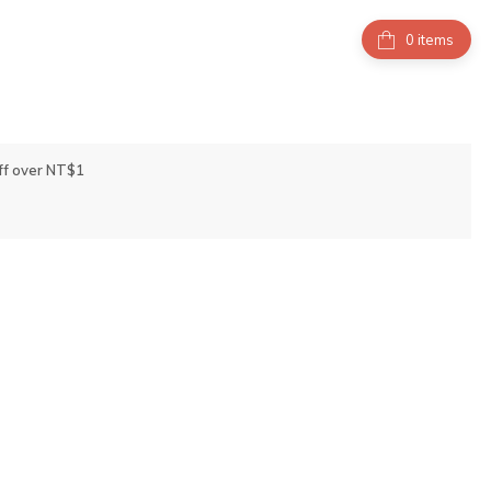
items
ff over NT$1