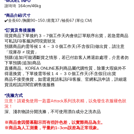
*MODEL INFO
謝琦琦
164cm/46kg
*商
品介紹/尺寸
✔️
全長60 /胸圍90~150 /肩寬37 /袖長67
(單位:CM)
*訂貨及售後服務
現貨商品下單後約
３－7
個工作天內會依訂單順序出貨，
若急需商品
可私訊
FB
客服詢問現貨狀況
預購商品約需等候
１４－３０
個工作
天(不含假日)做出貨，請注意
「現庫存
≠ 現貨」
預購(追加)可能遇斷貨之情形，若已付款客人將退款處理，介意者勿
下單預購(追加)商品
直播商品、KOREA ONLINE系列商品屬代購性質，除重大瑕疵外不
得退換貨，下單後
需等候１４－３０
個工作
天(不含假日)出貨
商品不接受換貨，如需退貨請私訊
FB
客服、官網私訊申請，詳細退
貨流程請詳閱官網售後服務
*洗滌方式
注意！請避免使用一匙靈Attack系列洗衣精，以免發生衣服褪色狀
況！
深、淺衣物請分開洗滌，不可使用漂白成分之洗衣品
※
商品會因螢幕顯示而有些許色差，以實際商品為主。
※
商品為人工測量，平量約
1~3cm
誤差為正常現象。