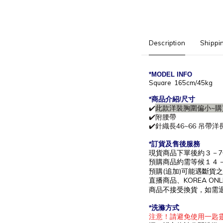
Description
Shippi
*MODEL INFO
Square 165cm/45kg
*商
品介紹/尺寸
✔️
此款洋裝胸圍偏小~
✔️附腰帶
✔️針織長46~66 吊帶洋長
*訂貨及售後服務
現貨商品下單後約
３－7
預購商品約需等候
１４
預購(追加)可能遇斷貨
直播商品、KOREA O
商品不接受換貨，如需
*洗滌方式
注意！請避免使用一匙靈