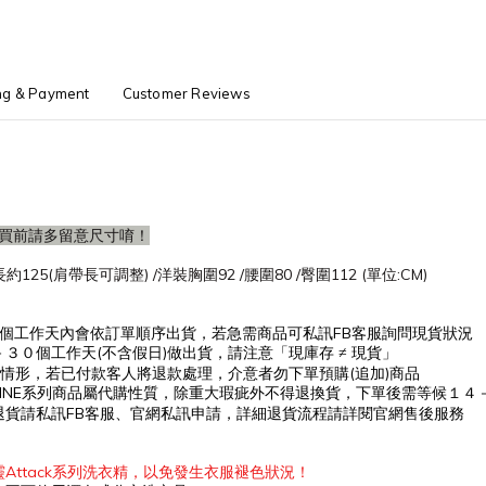
ng & Payment
Customer Reviews
購買前請多留意尺寸唷！
約125(肩帶長可調整) /洋裝胸圍92 /腰圍80 /臀圍112 (單位:CM)
個工作天內會依訂單順序出貨，
若急需商品可私訊
FB
客服詢問現貨狀況
－３０
個工作
天(不含假日)做出貨，請注意「現庫存
≠ 現貨」
之情形，若已付款客人將退款處理，介意者勿下單預購(追加)商品
NLINE系列商品屬代購性質，除重大瑕疵外不得退換貨，下單後
需等候１４
退貨請私訊
FB
客服、官網私訊申請，詳細退貨流程請詳閱官網售後服務
Attack系列洗衣精，以免發生衣服褪色狀況！