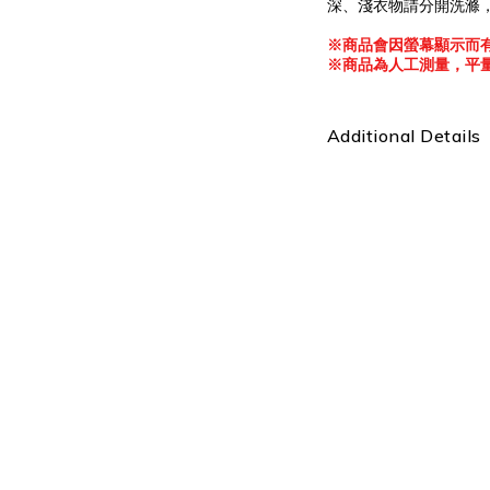
深、淺衣物請分開洗滌
※
商品會因螢幕顯示而
※
商品為人工測量，平
Additional Details