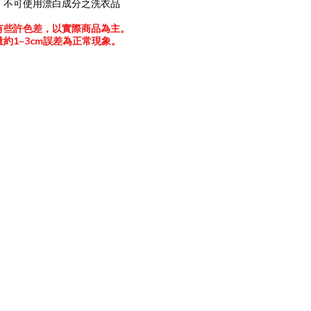
，不可使用漂白成分之洗衣品
有些許色差，以實際商品為主。
量約
1~3cm
誤差為正常現象。