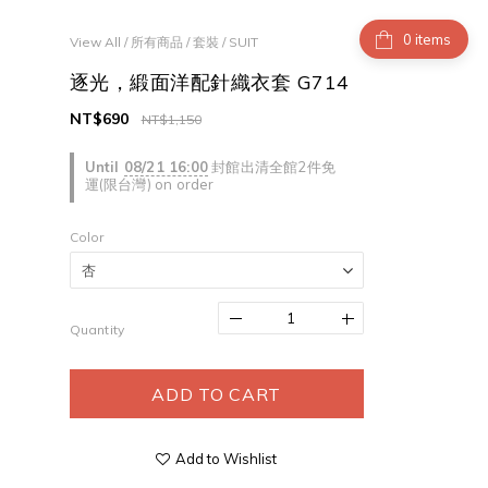
items
View All
/
所有商品
/
套裝 / SUIT
逐光，緞面洋配針織衣套 G714
NT$690
NT$1,150
Until
08/21 16:00
封館出清全館2件免
運(限台灣) on order
Color
Quantity
ADD TO CART
Add to Wishlist