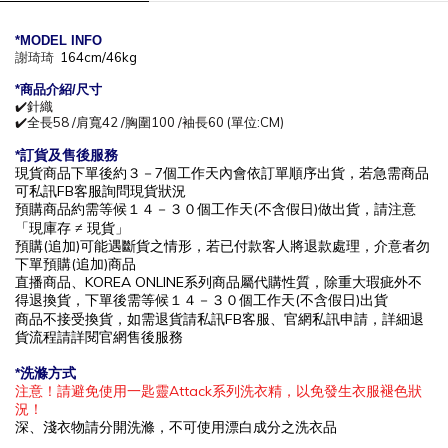
*MODEL INFO
謝琦琦
164cm/46kg
*商
品介紹/尺寸
✔️針織
✔️全長58 /肩寬42 /胸圍100 /袖長60 (單位:CM)
*訂貨及售後服務
現貨商品下單後約
３－7
個工作天內會依訂單順序出貨，
若急需商品
可私訊
FB
客服詢問現貨狀況
預購商品約需等候
１４－３０
個工作
天(不含假日)做出貨，請注意
「現庫存
≠ 現貨」
預購(追加)可能遇斷貨之情形，若已付款客人將退款處理，介意者勿
下單預購(追加)商品
直播商品、KOREA ONLINE系列商品屬代購性質，除重大瑕疵外不
得退換貨，下單後
需等候１４－３０
個工作
天(不含假日)出貨
商品不接受換貨，如需退貨請私訊
FB
客服、官網私訊申請，詳細退
貨流程請詳閱官網售後服務
*洗滌方式
注意！請避免使用一匙靈Attack系列洗衣精，以免發生衣服褪色狀
況！
深、淺衣物請分開洗滌，不可使用漂白成分之洗衣品