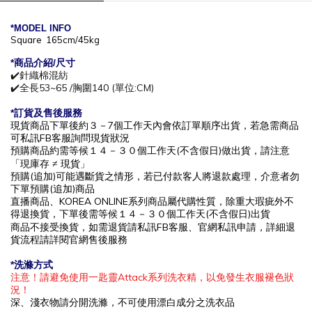
*MODEL INFO
Square 165cm/45kg
*商
品介紹/尺寸
✔️針織棉混紡
✔️全長53~65 /胸圍140 (單位:CM)
*訂貨及售後服務
現貨商品下單後約
３－7
個工作天內會依訂單順序出貨，
若急需商品
可私訊
FB
客服詢問現貨狀況
預購商品約需等候
１４－３０
個工作
天(不含假日)做出貨，請注意
「現庫存
≠ 現貨」
預購(追加)可能遇斷貨之情形，若已付款客人將退款處理，介意者勿
下單預購(追加)商品
直播商品、KOREA ONLINE系列商品屬代購性質，除重大瑕疵外不
得退換貨，下單後
需等候１４－３０
個工作
天(不含假日)出貨
商品不接受換貨，如需退貨請私訊
FB
客服、官網私訊申請，詳細退
貨流程請詳閱官網售後服務
*洗滌方式
注意！請避免使用一匙靈Attack系列洗衣精，以免發生衣服褪色狀
況！
深、淺衣物請分開洗滌，不可使用漂白成分之洗衣品