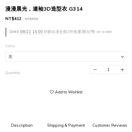
漫漫晨光，連袖3D造型衣 G314
NT$412
NT$550
Until
08/21 16:00
封館出清全館2件免運(限台灣) on order
Color
Quantity
Add to Wishlist
Description
Shipping & Payment
Customer Reviews