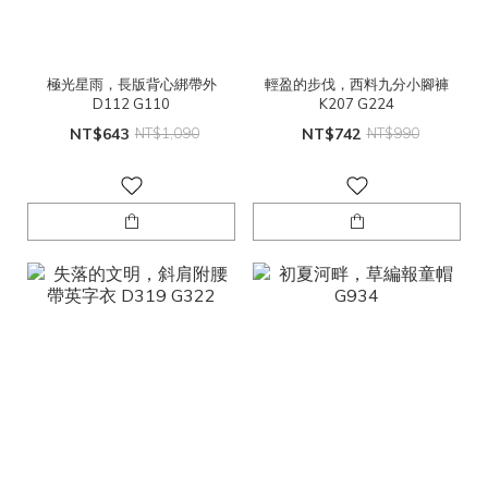
極光星雨，長版背心綁帶外
輕盈的步伐，西料九分小腳褲
D112 G110
K207 G224
NT$643
NT$1,090
NT$742
NT$990