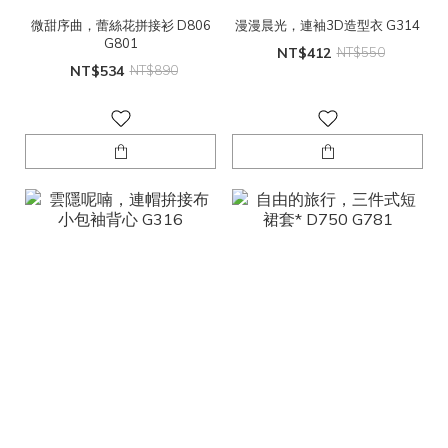
微甜序曲，蕾絲花拼接衫 D806
漫漫晨光，連袖3D造型衣 G314
G801
NT$412
NT$550
NT$534
NT$890