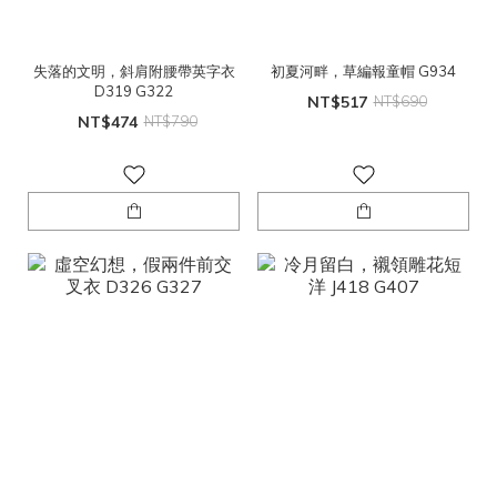
失落的文明，斜肩附腰帶英字衣
初夏河畔，草編報童帽 G934
D319 G322
NT$517
NT$690
NT$474
NT$790