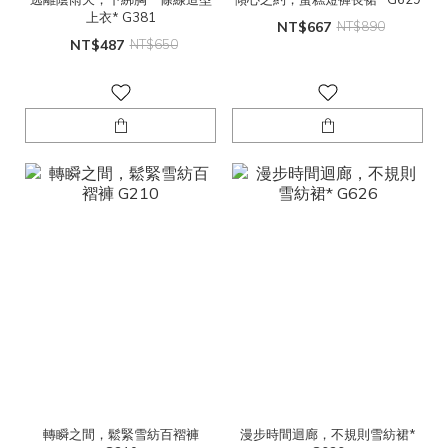
上衣* G381
NT$667
NT$890
NT$487
NT$650
轉瞬之間，鬆緊雪紡百褶褲
漫步時間迴廊，不規則雪紡裙*