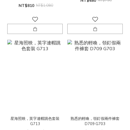
NT$480
NT$790
NT$810
NT$1,080
星海照映，英字連帽跳色套裝
熟悉的輕喚，領釘假兩件褲套
G713
D709 G703