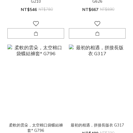
G210
G626
NT$546
NT$780
NT$667
NT$890
柔軟的雲朵，太空棉口袋蝶結褲
最初的相遇，拼接長版衣 G317
套* G796