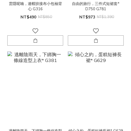
雲隱呢喃，連帽拚接布小包袖背
自由的旅行，三件式短裙套*
心 G316
D750 G781
NT$490
NT$850
NT$973
NT$1,390
逃離陰雨天，下綁胸一條線造型
傾心之約，蛋糕短褲長裙* G629