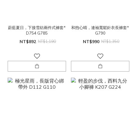
蔚藍夏日，下接雪紡兩件式褲套*
和煦心晴，連袖寬鬆針衣長褲套*
D754 G785
G790
NT$892
NT$1,190
NT$990
NT$1,350